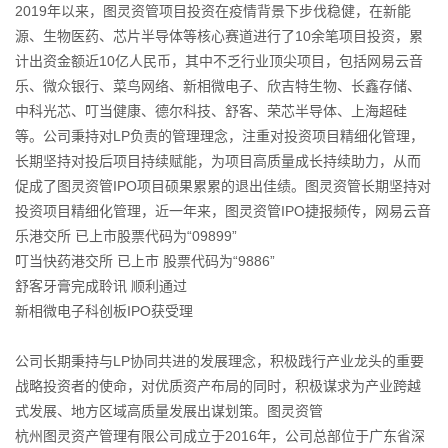
2019年以来，图灵资管项目投资在疫情背景下步伐稳健，在新能
源、生物医药、芯片半导体等核心赛道进行了10余笔项目投资，累
计出资金额近10亿人民币，其中不乏行业顶尖项目，包括网易云音
乐、微众银行、菜鸟网络、新相微电子、欣吉特生物、长鑫存储、
中科光芯、叮当健康、德尔科技、舒客、荣芯半导体、上海超硅
等。公司秉持对LP负责的管理理念，注重对投资项目精细化管理，
长期坚持对投后项目持续赋能，为项目高质量成长持续助力，从而
促成了图灵资管IPO项目硕果累累的退出佳绩。图灵资管长期坚持对
投资项目精细化管理，近一年来，图灵资管IPO捷报频传，网易云音
乐港交所 已上市股票代码为“09899”
叮当快药港交所 已上市 股票代码为“9886”
舒客牙膏完成聆讯 顺利通过
新相微电子科创板IPO获受理
公司长期秉持与LP协同共进的发展理念，积极践行产业龙头的重要
战略投资者的使命，对优质资产布局的同时，积极谋求为产业跨越
式发展、地方区域高质量发展出谋划策。图灵资管
杭州图灵资产管理有限公司成立于2016年，公司总部位于广东省深